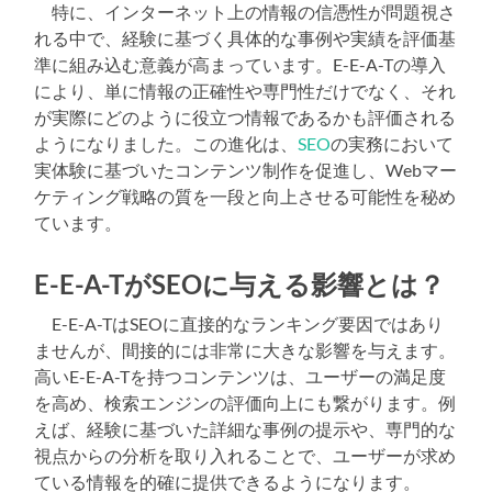
特に、インターネット上の情報の信憑性が問題視さ
れる中で、経験に基づく具体的な事例や実績を評価基
準に組み込む意義が高まっています。E-E-A-Tの導入
により、単に情報の正確性や専門性だけでなく、それ
が実際にどのように役立つ情報であるかも評価される
ようになりました。この進化は、
SEO
の実務において
実体験に基づいたコンテンツ制作を促進し、Webマー
ケティング戦略の質を一段と向上させる可能性を秘め
ています。
E-E-A-TがSEOに与える影響とは？
E-E-A-TはSEOに直接的なランキング要因ではあり
ませんが、間接的には非常に大きな影響を与えます。
高いE-E-A-Tを持つコンテンツは、ユーザーの満足度
を高め、検索エンジンの評価向上にも繋がります。例
えば、経験に基づいた詳細な事例の提示や、専門的な
視点からの分析を取り入れることで、ユーザーが求め
ている情報を的確に提供できるようになります。