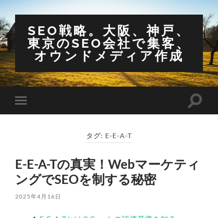
SEO戦略。大阪、神戸、
東京のSEO会社で集客、
オウンドメディア作成
検
モ
索
バ
フ
イ
ィ
ル
ー
タグ:
E-E-A-T
メ
ル
ニ
ド
ュ
を
E-E-A-Tの真実！Webマーケティ
ー
切
を
り
ングでSEOを制する秘密
切
替
り
え
替
る
2025年4月16日
え
る