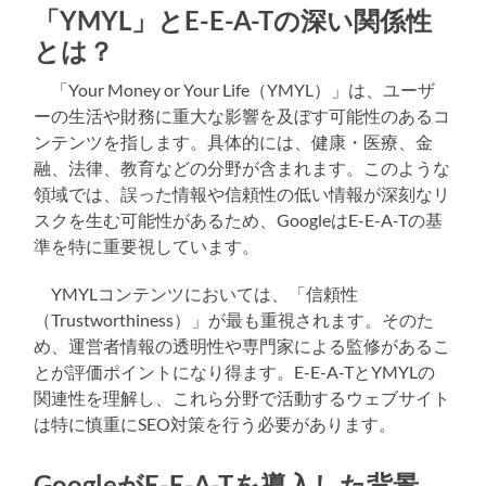
「YMYL」とE-E-A-Tの深い関係性
とは？
「Your Money or Your Life（YMYL）」は、ユーザ
ーの生活や財務に重大な影響を及ぼす可能性のあるコ
ンテンツを指します。具体的には、健康・医療、金
融、法律、教育などの分野が含まれます。このような
領域では、誤った情報や信頼性の低い情報が深刻なリ
スクを生む可能性があるため、GoogleはE-E-A-Tの基
準を特に重要視しています。
YMYLコンテンツにおいては、「信頼性
（Trustworthiness）」が最も重視されます。そのた
め、運営者情報の透明性や専門家による監修があるこ
とが評価ポイントになり得ます。E-E-A-TとYMYLの
関連性を理解し、これら分野で活動するウェブサイト
は特に慎重にSEO対策を行う必要があります。
GoogleがE-E-A-Tを導入した背景