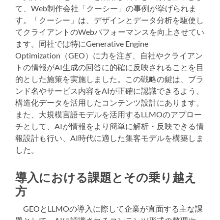
て、Web制作会社「クーシー」の事例が挙げられま
す。「クーシー」は、デザインとデータ分析を駆使し
てクライアントのWebパフォーマンスを向上させてい
ます。同社では特にGenerative Engine
Optimization（GEO）に力を注ぎ、自社やクライアン
トの情報がAI生成の回答に的確に反映されることを目
的とした施策を実施しました。この戦略の鍵は、ブラ
ンド名やサービス内容をAIが正確に認識できるよう、
構造化データを活用したコンテンツ設計にあります。
また、大規模言語モデルを活用するLLMOのアプロー
チとして、AIが情報をより簡単に解析・反映できる情
報設計も行い、AI時代に適した集客モデルを構築しま
した。
導入における課題とその乗り越え
方
GEOとLLMOの導入に際して企業が直面する主な課