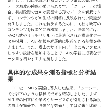
題として、AIに認識されるコンテンツ形式の整理や、
データ精度の確保が挙げられます。「クーシー」の場
合、初期段階ではAIが意図する形でデータを解釈でき
ず、コンテンツがAI生成の回答に反映されない問題が
発生しました。これを解決するために、同社は既存の
コンテンツを段階的に再構築しました。具体的には、
FAQ形式やリッチリザルトに最適化された構造化デー
タを採用し、AIが情報を網羅的に取得できる基盤を整
えました。また、過去のサイト内データにもアクセス
しやすい設計を追加することで、AIの学習に必要なデ
ータ量を増やす工夫を施しました。
具体的な成果を測る指標と分析結
果
GEOとLLMOを実際に導入した結果、「クーシー」
では以下のような指標で成果を確認しました。まず、
AI生成の回答に企業名やサービス名が引用される頻度
の向上が顕著で、具体的な数値としては従来と比較し