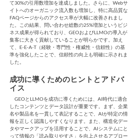
て30%の引用数増加を達成しました。さらに、Webサ
イトへのオーガニック流入数も増加し、特に高品質な
FAQページからのアクセス率が大幅に改善されまし
た。この結果、問い合わせ総数の25%増加というビジ
ネス成果が得られており、GEOおよびLLMOの導入が
集客に大きく貢献していることが明らかです。加え
て、E-E-A-T（経験・専門性・権威性・信頼性）の基
準を強化したことで、信頼性の向上も明確に示されま
した。
成功に導くためのヒントとアドバ
イス
GEOとLLMOを成功に導くためには、AI時代に適合
したコンテンツとデータ設計が重要です。まず、企業
名や製品名を一貫して表記することで、AIが特定の情
報を正しく認識しやすくなります。また、構造化デー
タやマークアップを活用することで、AIシステムにと
って情報の「読み取りやすさ」を向上させるアプロー