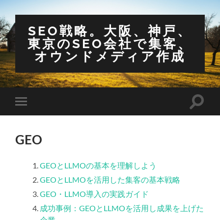
SEO戦略。大阪、神戸、
東京のSEO会社で集客、
オウンドメディア作成
検
モ
索
バ
フ
イ
ィ
ル
ー
GEO
メ
ル
ニ
ド
ュ
を
ー
GEOとLLMOの基本を理解しよう
切
を
り
GEOとLLMOを活用した集客の基本戦略
切
替
り
え
GEO・LLMO導入の実践ガイド
替
る
え
成功事例：GEOとLLMOを活用し成果を上げた
る
企業