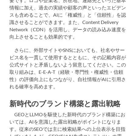
要です。ロゴや企業名、所在地、連絡先といった基本
情報に加え、過去の実績や顧客の声といったエビデン
スも含めることで、AIに「権威性」と「信頼性」を認
識させることができます。また、Content Delivery
Network（CDN）を活用し、データの読み込み速度を
向上させることも効果的です。
さらに、外部サイトやSNSにおいても、社名やサー
ビス名を一貫して使用するとともに、その記載内容が
公式サイトと矛盾しないよう留意してください。この
取り組みは、E-E-A-T（経験・専門性・権威性・信頼
性）の評価向上にもつながり、自社情報がAIに引用さ
れる確率を高めます。
新時代のブランド構築と露出戦略
GEOとLLMOを駆使した新時代のブランド構築にお
いては、AIを意識した露出戦略がポイントになりま
す。従来のSEOでは主に検索結果への上位表示を目指