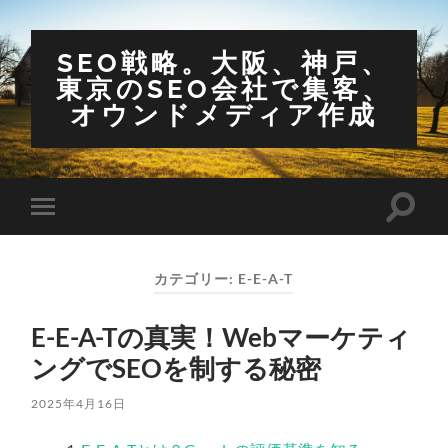
SEO戦略。大阪、神戸、
東京のSEO会社で集客、
オウンドメディア作成
検
モ
索
バ
フ
イ
ィ
ル
ー
カテゴリー:
E-E-A-T
メ
ル
ニ
ド
ュ
を
E-E-A-Tの真実！Webマーケティ
ー
切
を
り
ングでSEOを制する秘密
切
替
り
え
替
る
2025年4月16日
え
る