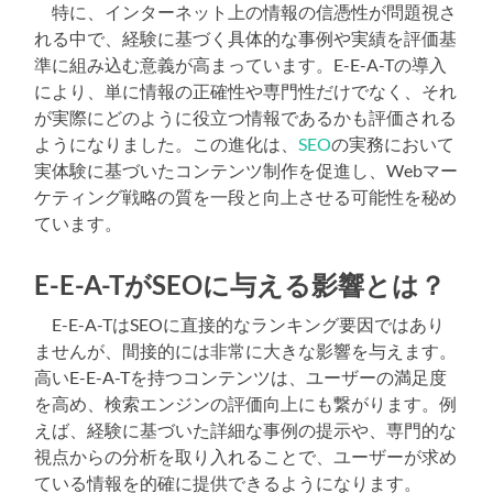
特に、インターネット上の情報の信憑性が問題視さ
れる中で、経験に基づく具体的な事例や実績を評価基
準に組み込む意義が高まっています。E-E-A-Tの導入
により、単に情報の正確性や専門性だけでなく、それ
が実際にどのように役立つ情報であるかも評価される
ようになりました。この進化は、
SEO
の実務において
実体験に基づいたコンテンツ制作を促進し、Webマー
ケティング戦略の質を一段と向上させる可能性を秘め
ています。
E-E-A-TがSEOに与える影響とは？
E-E-A-TはSEOに直接的なランキング要因ではあり
ませんが、間接的には非常に大きな影響を与えます。
高いE-E-A-Tを持つコンテンツは、ユーザーの満足度
を高め、検索エンジンの評価向上にも繋がります。例
えば、経験に基づいた詳細な事例の提示や、専門的な
視点からの分析を取り入れることで、ユーザーが求め
ている情報を的確に提供できるようになります。